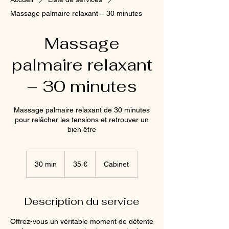
Massage palmaire relaxant – 30 minutes
Massage
palmaire relaxant
– 30 minutes
Massage palmaire relaxant de 30 minutes
pour relâcher les tensions et retrouver un
bien être
35
euros
30 min
3
35 €
Cabinet
0
m
i
Description du service
n
Offrez-vous un véritable moment de détente