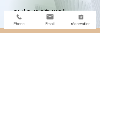
ayla naturel
Phone
Email
réservation
Restez Connecté
Email
*
Soumettre
Oui, abonnez-moi à votre 
newsletter.
0698227510